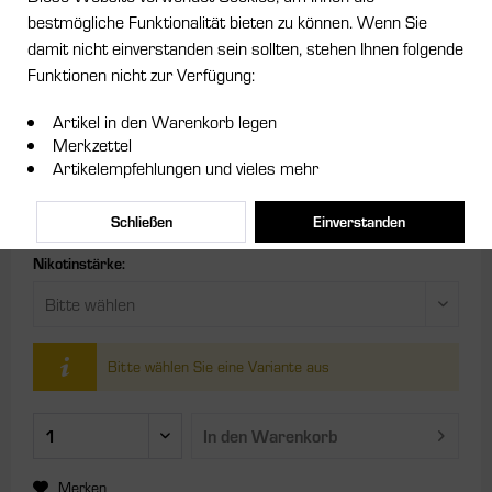
bestmögliche Funktionalität bieten zu können. Wenn Sie
damit nicht einverstanden sein sollten, stehen Ihnen folgende
ab 8,95 € *
Funktionen nicht zur Verfügung:
Inhalt:
0.01 Liter (895,00 € * / 1 Liter)
Artikel in den Warenkorb legen
inkl. MwSt.
zzgl. Versandkosten
Merkzettel
Artikelempfehlungen und vieles mehr
Größe:
Schließen
Einverstanden
Nikotinstärke:
Bitte wählen Sie eine Variante aus
In den
Warenkorb
Merken