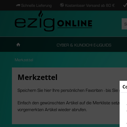
Schnelle Lieferung
Kostenloser Versand ab 80 €
CYBER & KUNOICHI E-LIQUIDS
Merkzettel
Merkzettel
C
Speichern Sie hier Ihre persönlichen Favoriten - bis Sie das
Einfach den gewünschten Artikel auf die Merkliste setzen 
vorgemerkten Artikel wieder abrufen.