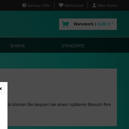
Service/Hilfe
Merkzettel
Mein Konto
Warenkorb |
0,00 € *
SHISHA
STANDORTE
liste. So können Sie bequem bei einem späteren Besuch Ihre
s