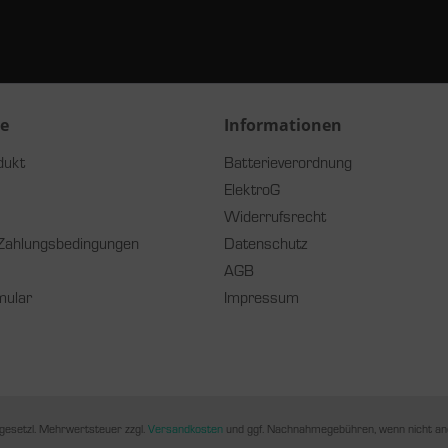
ce
Informationen
dukt
Batterieverordnung
ElektroG
Widerrufsrecht
Zahlungsbedingungen
Datenschutz
AGB
mular
Impressum
. gesetzl. Mehrwertsteuer zzgl.
Versandkosten
und ggf. Nachnahmegebühren, wenn nicht an