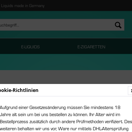
Liquids made in Germany
E-LIQUIDS
E-ZIGARETTEN
ookie-Richtlinien
 nächste Mal bei uns sind.
und ezig Online speichert für Sie automatisch Ihre persönliche Merk
Aufgrund einer Gesetzesänderung müssen Sie mindestens 18
Jahre alt sein um bei uns bestellen zu können. Ihr Alter wird im
Bestellprozess zusätzlich durch andere Prüfmethoden verifiziert. De
weiteren behalten wir uns vor, Ware nur mittels DHL-Altersprüfung