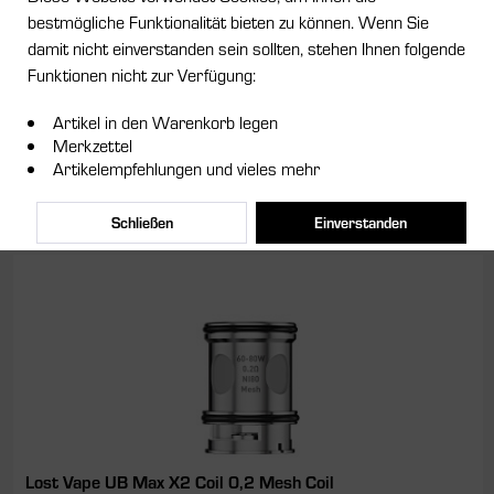
Smok RPM Mesh Coil 0,4Ohm
bestmögliche Funktionalität bieten zu können. Wenn Sie
damit nicht einverstanden sein sollten, stehen Ihnen folgende
Der RPM Mesh Coil 0,4 Ohm von Smok wurde speziell für Dampfer
Funktionen nicht zur Verfügung:
entwickelt, die Wert auf ein perfektes Gleichgewicht zwischen
Geschmack und Dampfproduktion legen. Dank der innovativen Mesh-
Technologie bietet der Coil eine größere...
Artikel in den Warenkorb legen
Merkzettel
Artikelempfehlungen und vieles mehr
2,99 € *
Merken
Schließen
Einverstanden
Lost Vape UB Max X2 Coil 0,2 Mesh Coil