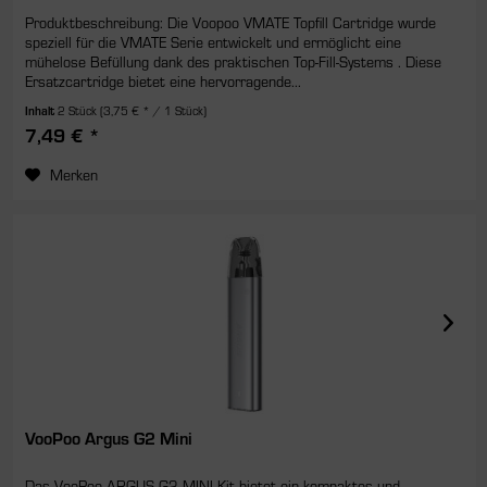
Produktbeschreibung: Die Voopoo VMATE Topfill Cartridge wurde
speziell für die VMATE Serie entwickelt und ermöglicht eine
mühelose Befüllung dank des praktischen Top-Fill-Systems . Diese
Ersatzcartridge bietet eine hervorragende...
Inhalt
2 Stück
(3,75 € * / 1 Stück)
7,49 € *
Merken
VooPoo Argus G2 Mini
Das VooPoo ARGUS G2 MINI Kit bietet ein kompaktes und