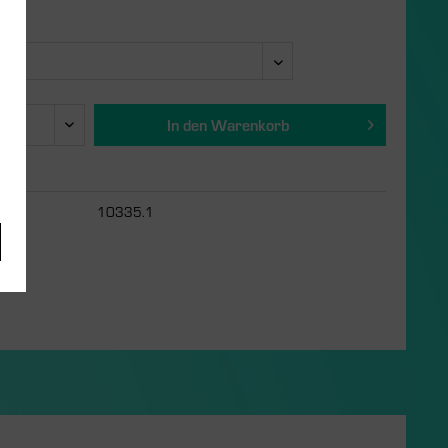
In den
Warenkorb
10335.1