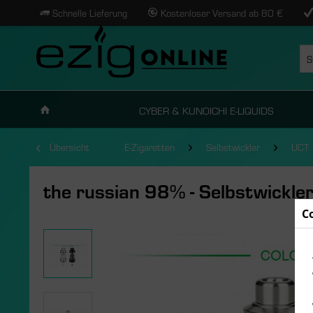
Schnelle Lieferung
Kostenloser Versand ab 80 €
CYBER & KUNOICHI E-LIQUIDS
Übersicht
E-Zigaretten
Selbstwickler
UCT
the russian 98% - Selbstwickle
C