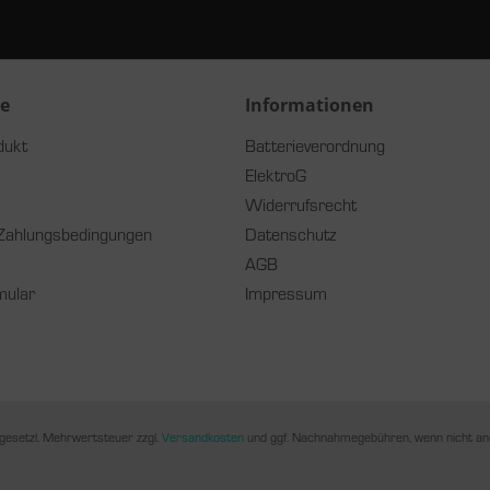
ce
Informationen
dukt
Batterieverordnung
ElektroG
Widerrufsrecht
Zahlungsbedingungen
Datenschutz
AGB
mular
Impressum
. gesetzl. Mehrwertsteuer zzgl.
Versandkosten
und ggf. Nachnahmegebühren, wenn nicht an