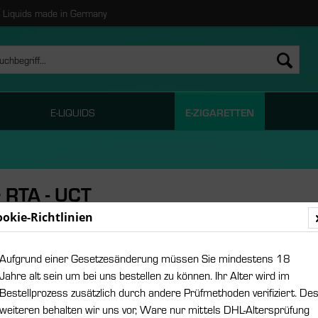
Liquids made in Germany
E-LIQUIDS
E-ZIGARETTEN
r RTA - UCT
ookie-Richtlinien
29,95
Aufgrund einer Gesetzesänderung müssen Sie mindestens 18
Inhalt:
1 Stück
Jahre alt sein um bei uns bestellen zu können. Ihr Alter wird im
inkl. MwSt.
zzgl
Bestellprozess zusätzlich durch andere Prüfmethoden verifiziert. De
Sofort ver
weiteren behalten wir uns vor, Ware nur mittels DHL-Altersprüfung