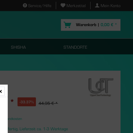
Service/Hilfe
Merkzettel
Mein Konto
Warenkorb |
0,00 € *
SHISHA
STANDORTE
 € *
-33.37%
44,95 € *
. Versandkosten
s
sandfertig, Lieferzeit ca. 1-3 Werktage