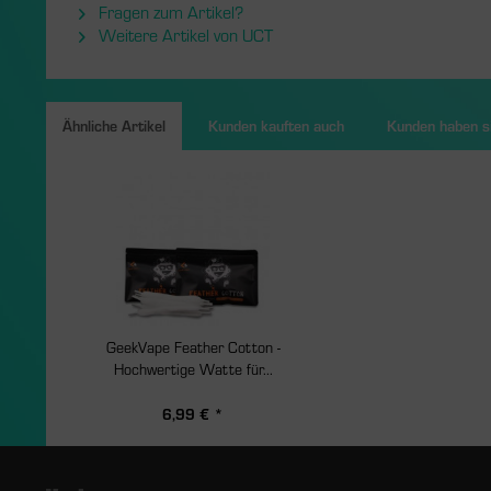
Fragen zum Artikel?
Weitere Artikel von UCT
Ähnliche Artikel
Kunden kauften auch
Kunden haben si
GeekVape Feather Cotton -
Hochwertige Watte für...
6,99 € *