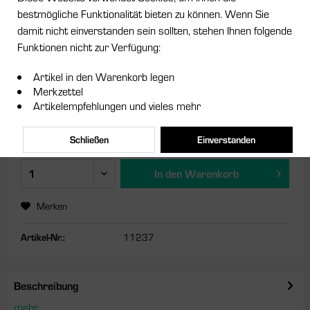
bestmögliche Funktionalität bieten zu können. Wenn Sie
2,49 € *
damit nicht einverstanden sein sollten, stehen Ihnen folgende
Funktionen nicht zur Verfügung:
inkl. MwSt.
zzgl. Versandkosten
Sofort versandfertig, Lieferzeit ca. 1-3 Werktage
Artikel in den Warenkorb legen
Merkzettel
Ausführung:
Artikelempfehlungen und vieles mehr
Schließen
Einverstanden
In den
Warenkorb
Merken
Artikel-Nr.:
11237
Beschreibung
mehr