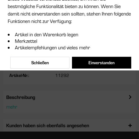
bestmögliche Funktionalität bieten zu können. Wenn Sie
3,95 € *
damit nicht einverstanden sein sollten, stehen Ihnen folgende
Funktionen nicht zur Verfügung:
inkl. MwSt.
zzgl. Versandkosten
Sofort versandfertig, Lieferzeit ca. 1-3 Werktage
Artikel in den Warenkorb legen
Merkzettel
In den
Warenkorb
Artikelempfehlungen und vieles mehr
Merken
Schließen
Einverstanden
Artikel-Nr.:
11292
Beschreibung
mehr
Kunden haben sich ebenfalls angesehen