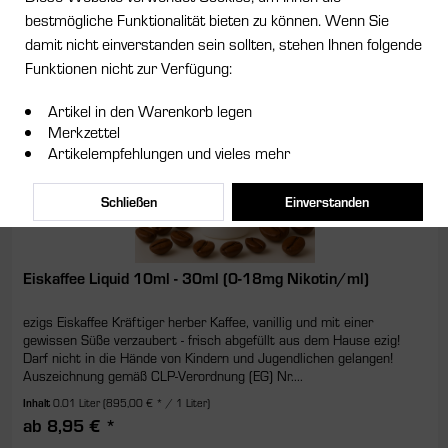
bestmögliche Funktionalität bieten zu können. Wenn Sie
Vorherige Artikel laden
damit nicht einverstanden sein sollten, stehen Ihnen folgende
Funktionen nicht zur Verfügung:
Artikel in den Warenkorb legen
Merkzettel
Artikelempfehlungen und vieles mehr
Schließen
Einverstanden
Eiskaffee Liquid 10ml - 30ml (0-18mg Nikotin/ml)
ezigs Eiskaffee Kräftiger herber Kaffee, vanillig und mit einer
gewissen Süße verzaubert - frisch abgefüllt aus dem Hause ezig!
Darf nicht in die Hände von Kindern und Jugendlichen gelangen!
Auszeichnung gemäß CLP-Verordnung (EG) Nr....
Inhalt
0.01 Liter
(895,00 € * / 1 Liter)
ab 8,95 € *