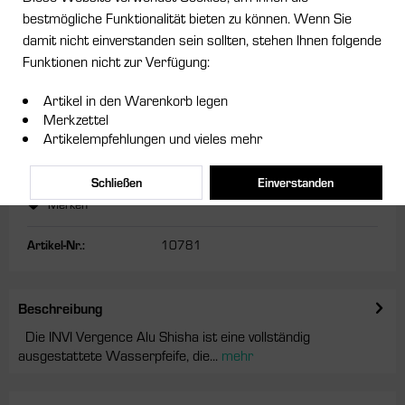
bestmögliche Funktionalität bieten zu können. Wenn Sie
damit nicht einverstanden sein sollten, stehen Ihnen folgende
Funktionen nicht zur Verfügung:
Dieser Artikel steht derzeit nicht zur Verfügung!
109,95 € *
Artikel in den Warenkorb legen
Merkzettel
inkl. MwSt.
zzgl. Versandkosten
Artikelempfehlungen und vieles mehr
Lieferzeit ca. 5 Tage
Schließen
Einverstanden
Merken
Artikel-Nr.:
10781
Beschreibung
Die INVI Vergence Alu Shisha ist eine vollständig
ausgestattete Wasserpfeife, die...
mehr