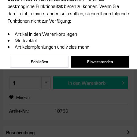
bestmögliche Funktionalität bieten zu können. Wenn Sie
damit nicht einverstanden sein sollten, stehen Ihnen folgende
19,99 € *
Funktionen nicht zur Verfügung:
inkl. MwSt.
zzgl. Versandkosten
Artikel in den Warenkorb legen
Sofort versandfertig, Lieferzeit ca. 1-3 Werktage
Merkzettel
Artikelempfehlungen und vieles mehr
Farbe:
Schließen
Einverstanden
In den
Warenkorb
Merken
Artikel-Nr.:
10786
Beschreibung