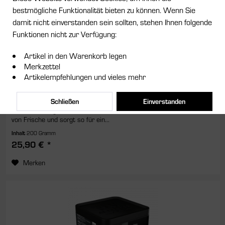
bestmögliche Funktionalität bieten zu können. Wenn Sie
damit nicht einverstanden sein sollten, stehen Ihnen folgende
Funktionen nicht zur Verfügung:
Artikel in den Warenkorb legen
Merkzettel
Al Fakher Original Fuchsia 200g
Artikelempfehlungen und vieles mehr
Tauchen Sie ein in die unvergleichliche Welt des Al Fakher Tabaks in
der Geschmacksrichtung Original Fuchsia. Diese Premium-
Schließen
Einverstanden
Tabakmischung verbindet intensive florale Noten mit einem Hauch
von Frische und sorgt so für ein...
Inhalt
200 Gramm
25,90 € *
Merken