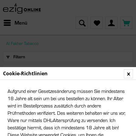
Menü
Al Fakher Tabacco
Filtern
Cookie-Richtlinien
Produkte von Al Fakher Tabacco
Aufgrund einer Gesetzesänderung müssen Sie mindestens
18 Jahre alt sein um bei uns bestellen zu können. Ihr Alter
wird im Bestellprozess zusätzlich durch andere
Prüfmethoden verifiziert. Des weiteren behalten wir uns vor,
Ware nur mittels DHL-Altersprüfung zu versenden. Ich
bestätige hiermit, dass ich mindestens 18 Jahre alt bin!
Diese Website verwendet Cookies, um Ihnen die