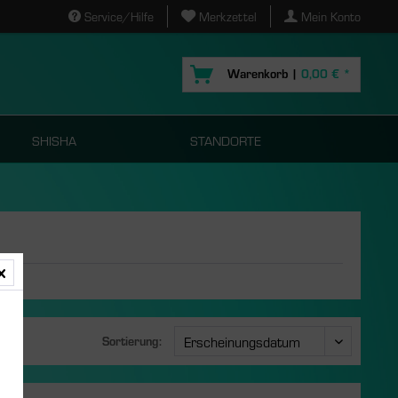
Service/Hilfe
Merkzettel
Mein Konto
Warenkorb |
0,00 € *
SHISHA
STANDORTE
Sortierung:
s