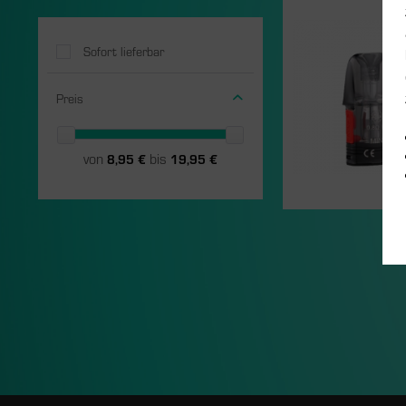
Sofort lieferbar
Preis
von
bis
8,95 €
19,95 €