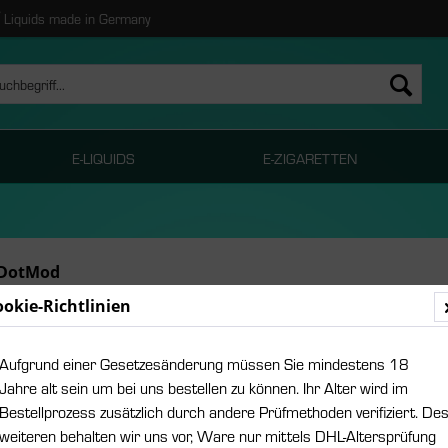
Liquids made in Germany
E-LIQUIDS
E-ZIGARETTEN
 DotMod
ookie-Richtlinien
Aufgrund einer Gesetzesänderung müssen Sie mindestens 18
Jahre alt sein um bei uns bestellen zu können. Ihr Alter wird im
Bestellprozess zusätzlich durch andere Prüfmethoden verifiziert. De
weiteren behalten wir uns vor, Ware nur mittels DHL-Altersprüfung