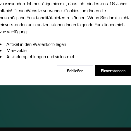
zu versenden. Ich bestätige hiermit, dass ich mindestens 18 Jahre
DotMod Pod 0,8 Ohm - 2er Pack
alt bin! Diese Website verwendet Cookies, um Ihnen die
Die DotMod Pods mit 0,8 Ohm sind speziell
bestmögliche Funktionalität bieten zu können. Wenn Sie damit nicht
für das DotMod Pod-System entwickelt
einverstanden sein sollten, stehen Ihnen folgende Funktionen nicht
worden und bieten ein herausragendes
zur Verfügung:
Dampferlebnis mit intensiver
Geschmacksentfaltung und dichter
Inhalt
2 Stück
Dampfproduktion. Dank der innovativen Mesh-
Artikel in den Warenkorb legen
8,95 € *
Technologie wird...
Merkzettel
Artikelempfehlungen und vieles mehr
Merken
Schließen
Einverstanden