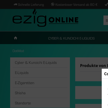
Schnelle Lieferung
Kostenloser Versand ab 80 €
CYBER & KUNOICHI E-LIQUIDS
DotMod
Cyber & Kunoichi E-Liquids
Produkte von
E-Liquids
C
E-Zigaretten
Shisha
Standorte