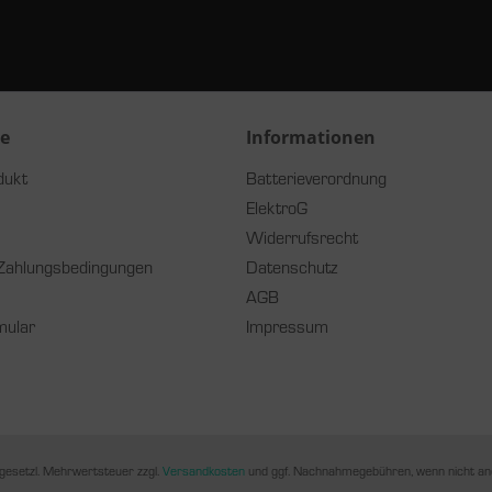
ce
Informationen
dukt
Batterieverordnung
ElektroG
Widerrufsrecht
Zahlungsbedingungen
Datenschutz
AGB
mular
Impressum
. gesetzl. Mehrwertsteuer zzgl.
Versandkosten
und ggf. Nachnahmegebühren, wenn nicht an