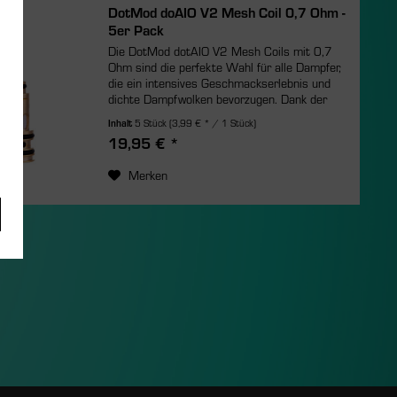
DotMod doAIO V2 Mesh Coil 0,7 Ohm -
5er Pack
Die DotMod dotAIO V2 Mesh Coils mit 0,7
Ohm sind die perfekte Wahl für alle Dampfer,
die ein intensives Geschmackserlebnis und
dichte Dampfwolken bevorzugen. Dank der
modernen Mesh-Technologie wird das Liquid
Inhalt
5 Stück
(3,99 € * / 1 Stück)
gleichmäßig verdampft, was...
19,95 € *
Merken