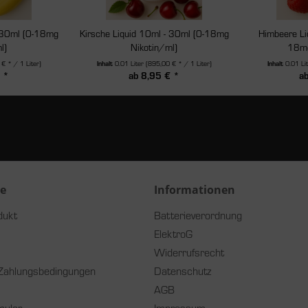
 30ml (0-18mg
Kirsche Liquid 10ml - 30ml (0-18mg
Himbeere Li
l)
Nikotin/ml)
18mg
€ * / 1 Liter)
Inhalt
0.01 Liter
(895,00 € * / 1 Liter)
Inhalt
0.01 Li
 *
ab 8,95 € *
a
ce
Informationen
dukt
Batterieverordnung
ElektroG
Widerrufsrecht
Zahlungsbedingungen
Datenschutz
AGB
mular
Impressum