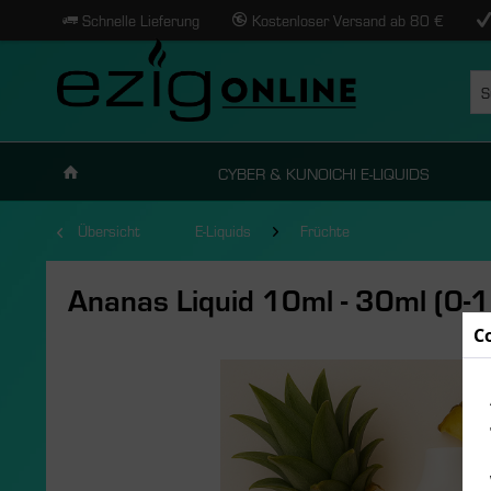
Schnelle Lieferung
Kostenloser Versand ab 80 €
CYBER & KUNOICHI E-LIQUIDS
Übersicht
E-Liquids
Früchte
Ananas Liquid 10ml - 30ml (0-
C