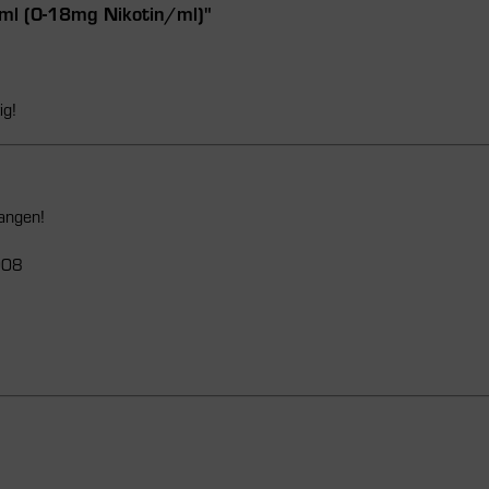
0ml (0-18mg Nikotin/ml)"
ig!
langen!
008