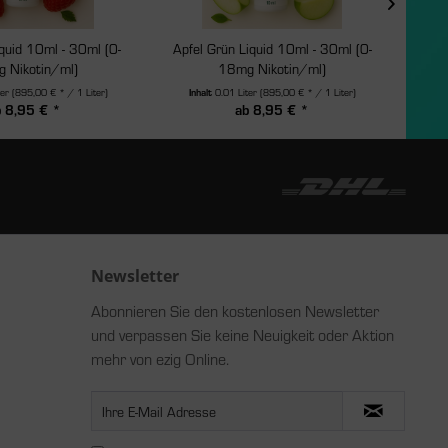
quid 10ml - 30ml (0-
Apfel Grün Liquid 10ml - 30ml (0-
Koko
 Nikotin/ml)
18mg Nikotin/ml)
ter
(895,00 € * / 1 Liter)
Inhalt
0.01 Liter
(895,00 € * / 1 Liter)
In
b 8,95 € *
ab 8,95 € *
Newsletter
Abonnieren Sie den kostenlosen Newsletter
und verpassen Sie keine Neuigkeit oder Aktion
mehr von ezig Online.