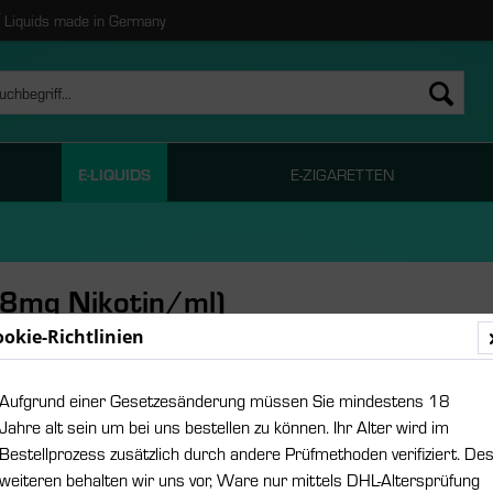
Liquids made in Germany
E-LIQUIDS
E-ZIGARETTEN
18mg Nikotin/ml)
ookie-Richtlinien
ab 8,
Aufgrund einer Gesetzesänderung müssen Sie mindestens 18
Inhalt:
0.01 Lit
Jahre alt sein um bei uns bestellen zu können. Ihr Alter wird im
inkl. MwSt.
zzgl
Bestellprozess zusätzlich durch andere Prüfmethoden verifiziert. De
weiteren behalten wir uns vor, Ware nur mittels DHL-Altersprüfung
Größe: