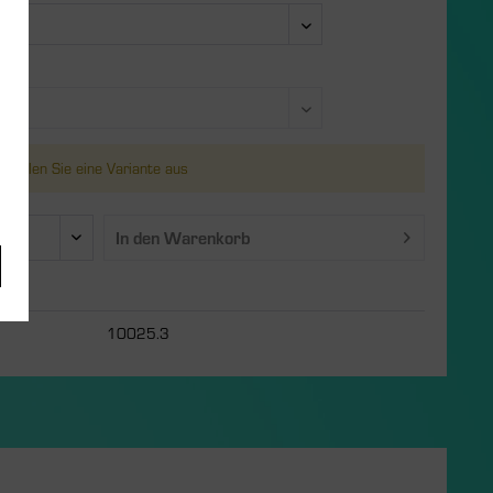
e:
 wählen Sie eine Variante aus
In den
Warenkorb
10025.3