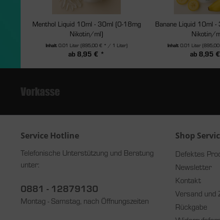
Menthol Liquid 10ml - 30ml (0-18mg
Banane Liquid 10ml -
Nikotin/ml)
Nikotin/m
Inhalt
0.01 Liter
(895,00 € * / 1 Liter)
Inhalt
0.01 Liter
(895,00 
ab 8,95 € *
ab 8,95 €
Service Hotline
Shop Servi
Telefonische Unterstützung und Beratung
Defektes Pro
unter:
Newsletter
Kontakt
0881 - 12879130
Versand und 
Montag - Samstag, nach Öffnungszeiten
Rückgabe
Widerrufsfor