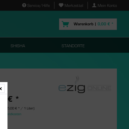
Service/Hilfe
Merkzettel
Mein Konto
Warenkorb |
0,00 € *
SHISHA
STANDORTE
95 € *
er (895,00 € * / 1 Liter)
. Versandkosten
s