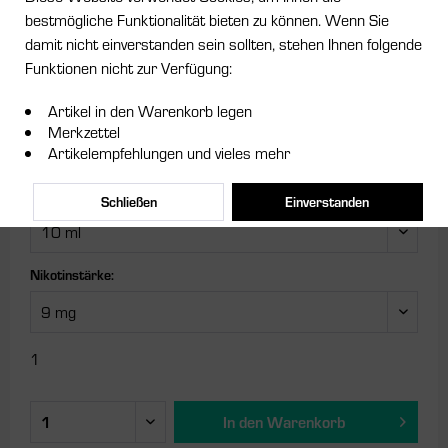
bestmögliche Funktionalität bieten zu können. Wenn Sie
damit nicht einverstanden sein sollten, stehen Ihnen folgende
8,95 € *
Funktionen nicht zur Verfügung:
Inhalt:
0.01 Liter (895,00 € * / 1 Liter)
Artikel in den Warenkorb legen
inkl. MwSt.
zzgl. Versandkosten
Merkzettel
Artikelempfehlungen und vieles mehr
Lieferzeit 1-2 Werktage
Größe:
Schließen
Einverstanden
Nikotinstärke:
1
In den
Warenkorb