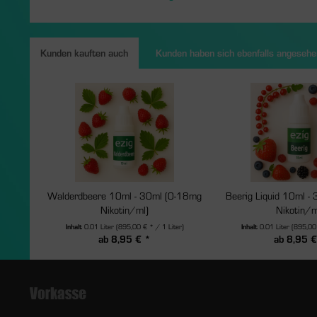
Kunden kauften auch
Kunden haben sich ebenfalls angesehe
Walderdbeere 10ml - 30ml (0-18mg
Beerig Liquid 10ml -
Nikotin/ml)
Nikotin/m
Inhalt
0.01 Liter
(895,00 € * / 1 Liter)
Inhalt
0.01 Liter
(895,00 
ab 8,95 € *
ab 8,95 €