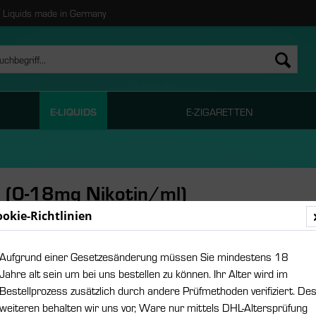
Liquids made in Germany
E-LIQUIDS
E-ZIGARETTEN
l (0-18mg Nikotin/ml)
ookie-Richtlinien
ab 8,
Aufgrund einer Gesetzesänderung müssen Sie mindestens 18
Inhalt:
0.01 Lit
Jahre alt sein um bei uns bestellen zu können. Ihr Alter wird im
inkl. MwSt.
zzgl
Bestellprozess zusätzlich durch andere Prüfmethoden verifiziert. De
weiteren behalten wir uns vor, Ware nur mittels DHL-Altersprüfung
Größe: