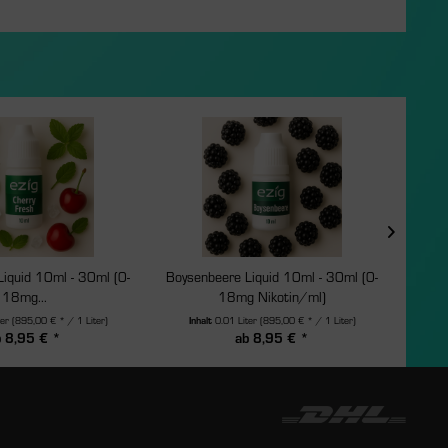
Liquid 10ml - 30ml (0-
Boysenbeere Liquid 10ml - 30ml (0-
Bazi
18mg...
18mg Nikotin/ml)
ter
(895,00 € * / 1 Liter)
Inhalt
0.01 Liter
(895,00 € * / 1 Liter)
In
b 8,95 € *
ab 8,95 € *