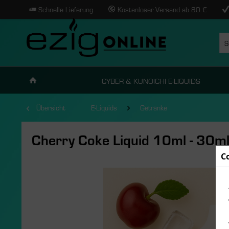
Schnelle Lieferung
Kostenloser Versand ab 80 €
CYBER & KUNOICHI E-LIQUIDS
Übersicht
E-Liquids
Getränke
Cherry Coke Liquid 10ml - 30m
C