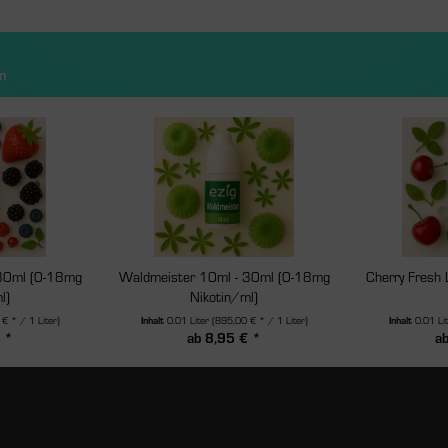
n
 30ml (0-18mg
Waldmeister 10ml - 30ml (0-18mg
Cherry Fresh 
l)
Nikotin/ml)
€ * / 1 Liter)
Inhalt
0.01 Liter
(895,00 € * / 1 Liter)
Inhalt
0.01 Li
 *
ab 8,95 € *
a