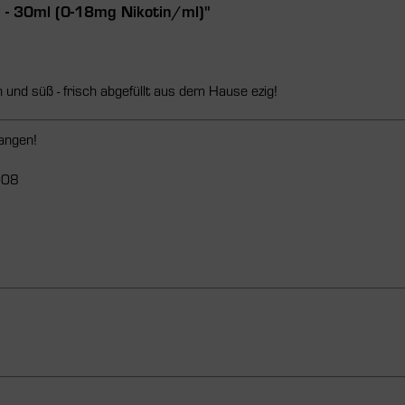
 - 30ml (0-18mg Nikotin/ml)"
und süß - frisch abgefüllt aus dem Hause ezig!
langen!
008