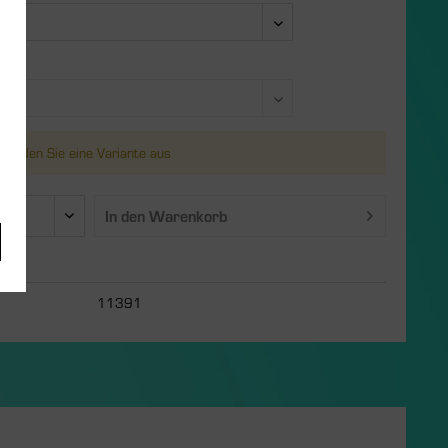
e:
 wählen Sie eine Variante aus
In den
Warenkorb
11391