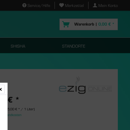
Service/Hilfe
Merkzettel
Mein Konto
Warenkorb |
0,00 € *
SHISHA
STANDORTE
95 € *
er (895,00 € * / 1 Liter)
. Versandkosten
s