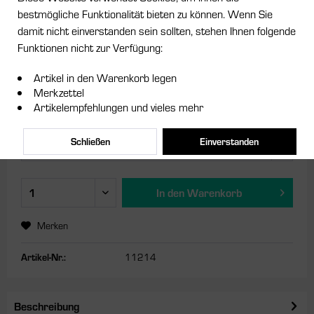
bestmögliche Funktionalität bieten zu können. Wenn Sie
damit nicht einverstanden sein sollten, stehen Ihnen folgende
24,95 € *
Funktionen nicht zur Verfügung:
-16.69%
29,95 € *
inkl. MwSt.
zzgl. Versandkosten
Artikel in den Warenkorb legen
Merkzettel
Sofort versandfertig, Lieferzeit ca. 1-3 Werktage
Artikelempfehlungen und vieles mehr
Farbe:
Schließen
Einverstanden
In den
Warenkorb
Merken
Artikel-Nr.:
11214
Beschreibung