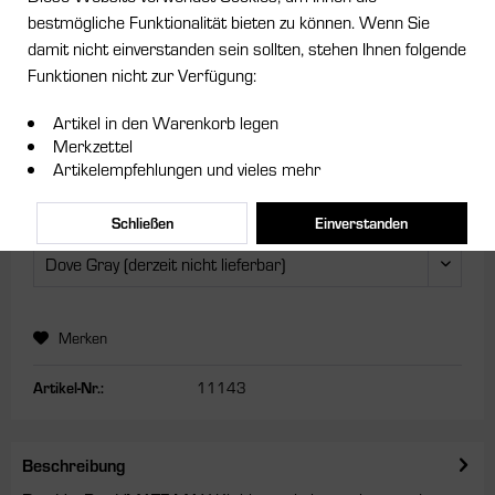
bestmögliche Funktionalität bieten zu können. Wenn Sie
damit nicht einverstanden sein sollten, stehen Ihnen folgende
Dieser Artikel steht derzeit nicht zur Verfügung!
Funktionen nicht zur Verfügung:
34,95 € *
Artikel in den Warenkorb legen
inkl. MwSt.
zzgl. Versandkosten
Merkzettel
Artikelempfehlungen und vieles mehr
Lieferzeit ca. 5 Tage
Farbe:
Schließen
Einverstanden
Merken
Artikel-Nr.:
11143
Beschreibung