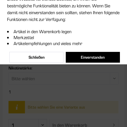
bestmögliche Funktionalität bieten zu können. Wenn Sie
damit nicht einverstanden sein sollten, stehen Ihnen folgende
ab 8,95 € *
Funktionen nicht zur Verfügung:
Inhalt:
0.01 Liter (895,00 € * / 1 Liter)
Artikel in den Warenkorb legen
inkl. MwSt.
zzgl. Versandkosten
Merkzettel
Artikelempfehlungen und vieles mehr
Größe:
Schließen
Einverstanden
Nikotinstärke:
1
Bitte wählen Sie eine Variante aus
In den
Warenkorb