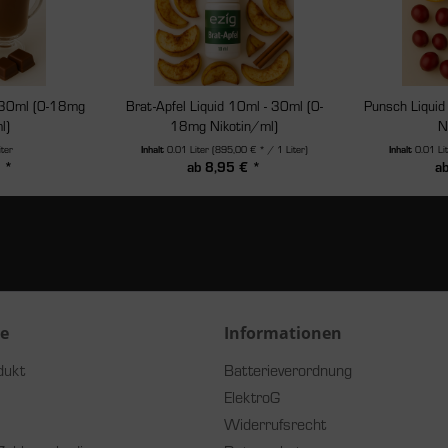
 30ml (0-18mg
Brat-Apfel Liquid 10ml - 30ml (0-
Punsch Liqui
l)
18mg Nikotin/ml)
N
iter
Inhalt
0.01 Liter
(895,00 € * / 1 Liter)
Inhalt
0.01 Li
 *
ab 8,95 € *
a
ce
Informationen
dukt
Batterieverordnung
ElektroG
Widerrufsrecht