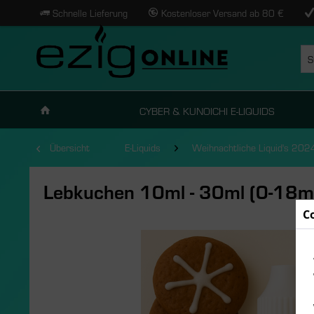
Schnelle Lieferung
Kostenloser Versand ab 80 €
CYBER & KUNOICHI E-LIQUIDS
Übersicht
E-Liquids
Weihnachtliche Liquid's 202
Lebkuchen 10ml - 30ml (0-18m
C