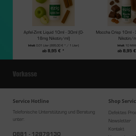
Apfel-Zimt Liquid 10ml - 30ml (0-
Moccha Crisp 10ml -
18mg Nikotin/ml)
Nikotin/m
Inhalt
0.01 Liter
(895,00 € * / 1 Liter)
Inhalt
10 Millil
ab 8,95 € *
ab 8,95 €
Service Hotline
Shop Servi
Telefonische Unterstützung und Beratung
Defektes Pro
unter:
Newsletter
Kontakt
0881 - 12879130