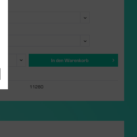
e:
In den
Warenkorb
11280