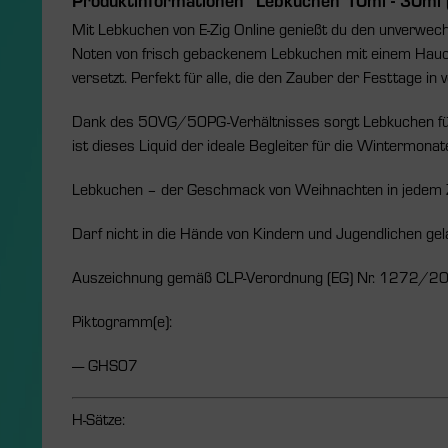
Mit Lebkuchen von E-Zig Online genießt du den unverwec
Noten von frisch gebackenem Lebkuchen mit einem Hauch 
versetzt. Perfekt für alle, die den Zauber der Festtage i
Dank des 50VG/50PG-Verhältnisses sorgt Lebkuchen für 
ist dieses Liquid der ideale Begleiter für die Wintermonat
Lebkuchen – der Geschmack von Weihnachten in jedem 
Darf nicht in die Hände von Kindern und Jugendlichen ge
Auszeichnung gemäß CLP-Verordnung (EG) Nr. 1272/2
Piktogramm(e):
---- GHS07
H-Sätze: