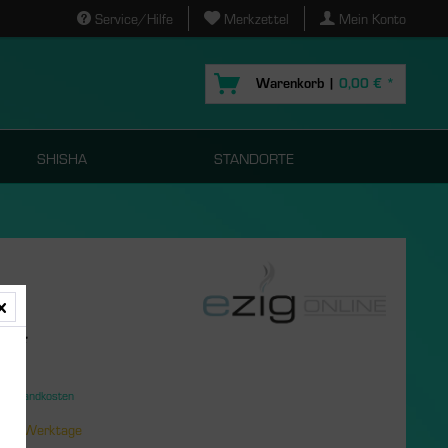
Service/Hilfe
Merkzettel
Mein Konto
Warenkorb |
0,00 € *
SHISHA
STANDORTE
€ *
ter
. Versandkosten
s
 2-3 Werktage