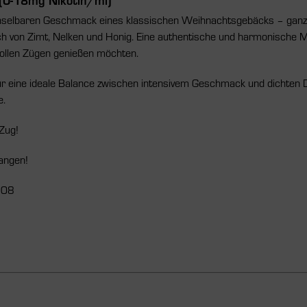
hselbaren Geschmack eines klassischen Weihnachtsgebäcks – ganz oh
von Zimt, Nelken und Honig. Eine authentische und harmonische Mis
n vollen Zügen genießen möchten.
eine ideale Balance zwischen intensivem Geschmack und dichten D
e.
Zug!
langen!
008