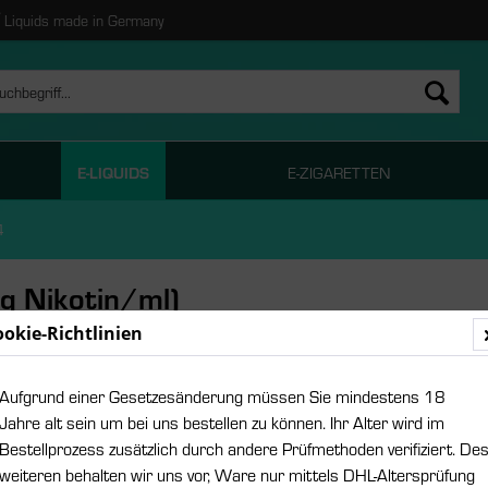
Liquids made in Germany
E-LIQUIDS
E-ZIGARETTEN
4
g Nikotin/ml)
ookie-Richtlinien
8,95 
Aufgrund einer Gesetzesänderung müssen Sie mindestens 18
Inhalt:
10 Millili
Jahre alt sein um bei uns bestellen zu können. Ihr Alter wird im
inkl. MwSt.
zzgl
Bestellprozess zusätzlich durch andere Prüfmethoden verifiziert. De
Lieferzeit
weiteren behalten wir uns vor, Ware nur mittels DHL-Altersprüfung