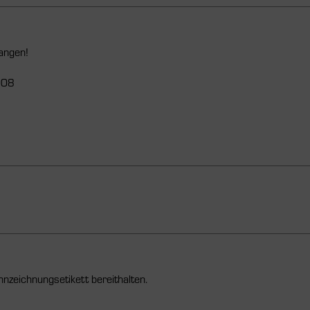
langen!
008
nnzeichnungsetikett bereithalten.