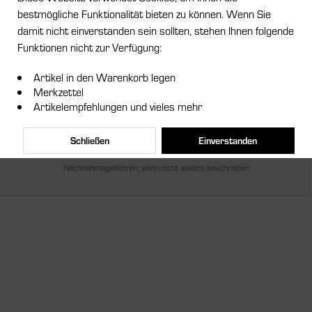
bestmögliche Funktionalität bieten zu können. Wenn Sie
Service Hotline
damit nicht einverstanden sein sollten, stehen Ihnen folgende
Funktionen nicht zur Verfügung:
Shop Service
Artikel in den Warenkorb legen
Informationen
Merkzettel
Artikelempfehlungen und vieles mehr
Newsletter
Schließen
Einverstanden
* Alle Preise inkl. gesetzl. Mehrwertsteuer zzgl.
Versandkosten
und ggf.
Nachnahmegebühren, wenn nicht anders beschrieben