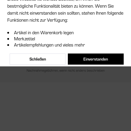
bestmögliche Funktionalität bieten zu können. Wenn Sie
Service Hotline
damit nicht einverstanden sein sollten, stehen Ihnen folgende
Funktionen nicht zur Verfügung:
Shop Service
Artikel in den Warenkorb legen
Informationen
Merkzettel
Artikelempfehlungen und vieles mehr
Newsletter
Schließen
Einverstanden
* Alle Preise inkl. gesetzl. Mehrwertsteuer zzgl.
Versandkosten
und ggf.
Nachnahmegebühren, wenn nicht anders beschrieben