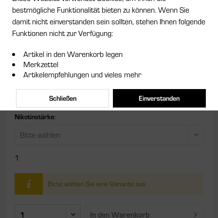
bestmögliche Funktionalität bieten zu können. Wenn Sie
damit nicht einverstanden sein sollten, stehen Ihnen folgende
ab 8,95 € *
Funktionen nicht zur Verfügung:
Inhalt:
0.01 Liter (895,00 € * / 1 Liter)
Artikel in den Warenkorb legen
inkl. MwSt.
zzgl. Versandkosten
Merkzettel
Artikelempfehlungen und vieles mehr
Größe:
Schließen
Einverstanden
Nikotinstärke:
1
Bitte wählen Sie eine Variante aus
In den
Warenkorb