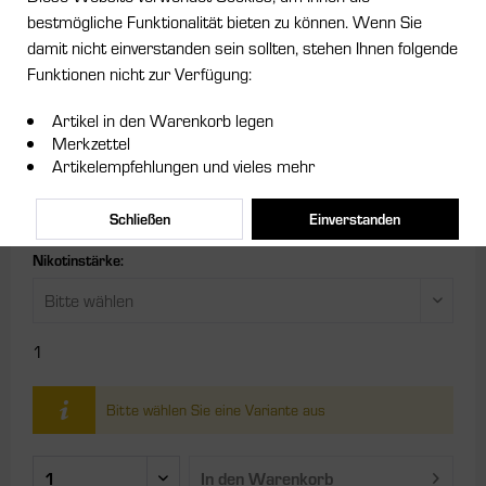
bestmögliche Funktionalität bieten zu können. Wenn Sie
damit nicht einverstanden sein sollten, stehen Ihnen folgende
ab 8,95 € *
Funktionen nicht zur Verfügung:
Inhalt:
0.01 Liter (895,00 € * / 1 Liter)
Artikel in den Warenkorb legen
inkl. MwSt.
zzgl. Versandkosten
Merkzettel
Artikelempfehlungen und vieles mehr
Größe:
Schließen
Einverstanden
Nikotinstärke:
1
Bitte wählen Sie eine Variante aus
In den
Warenkorb