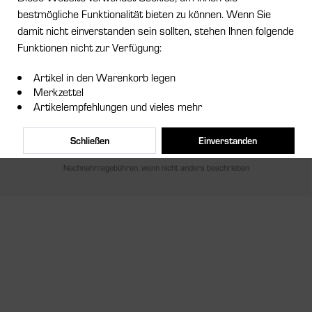
bestmögliche Funktionalität bieten zu können. Wenn Sie
Service Hotline
damit nicht einverstanden sein sollten, stehen Ihnen folgende
Funktionen nicht zur Verfügung:
Shop Service
Artikel in den Warenkorb legen
Informationen
Merkzettel
Artikelempfehlungen und vieles mehr
Newsletter
Schließen
Einverstanden
* Alle Preise inkl. gesetzl. Mehrwertsteuer zzgl.
Versandkosten
und ggf.
Nachnahmegebühren, wenn nicht anders beschrieben