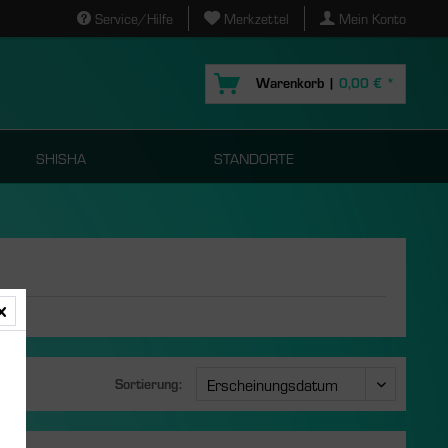
Service/Hilfe
Merkzettel
Mein Konto
Warenkorb |
0,00 € *
SHISHA
STANDORTE
Sortierung:
s