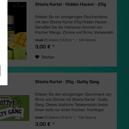
Shisha Kartel - Hidden Hacker - 25g
Erleben Sie ein einzigartiges Raucherlebnis
mit dem Shisha Kartel 25g Hidden Hacker.
Genießen Sie die intensiven Aromen von
frischer Mango, Zitrone und Birne. Verwandeln
Sie Ihre Shisha-Session in einen erfrischenden,
Inhalt
25 Gramm
(12,00 € * / 100 Gramm)
fruchtigen Genuss....
3,00 € *
Merken
Shisha Kartel - 25g - Guilty Gang
Erleben Sie den einzigartigen Geschmack von
Birne und Zitrone mit Shisha Kartel - Guilty
Gang. Dieses köstliche Tabakprodukt bietet
Ihnen nicht nur einen frischen, fruchtigen
Geschmack, sondern auch eine trockene und
Inhalt
25 Gramm
(12,00 € * / 100 Gramm)
lange...
3,00 € *