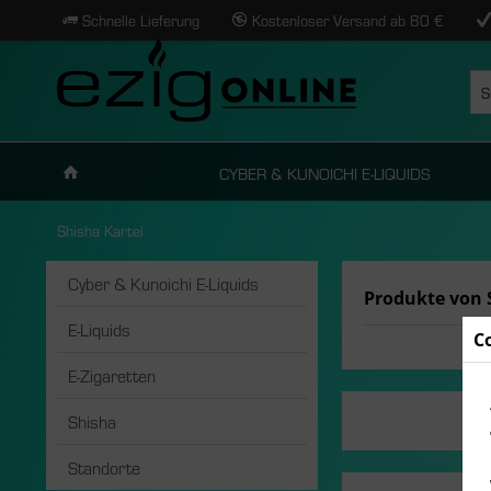
Schnelle Lieferung
Kostenloser Versand ab 80 €
CYBER & KUNOICHI E-LIQUIDS
Shisha Kartel
Cyber & Kunoichi E-Liquids
Produkte von 
E-Liquids
C
E-Zigaretten
Shisha
Standorte