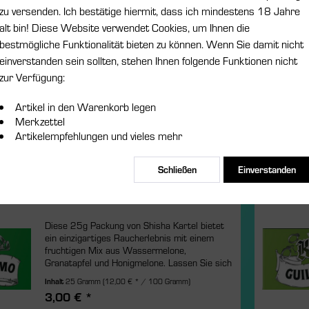
Shisha Kartel - 25g - Sexy Sheba
zu versenden. Ich bestätige hiermit, dass ich mindestens 18 Jahre
alt bin! Diese Website verwendet Cookies, um Ihnen die
Erleben Sie den exotischen Geschmack von
bestmögliche Funktionalität bieten zu können. Wenn Sie damit nicht
Shisha Kartel - Sexy Sheba Tabak! Eine
einverstanden sein sollten, stehen Ihnen folgende Funktionen nicht
fruchtige Mischung aus Mango und Maracuja
zur Verfügung:
mit einem kühlen Abgang. Perfekt für ein
erfrischendes und authentisches Shisha-
Inhalt
25 Gramm
(12,00 € * / 100 Gramm)
Erlebnis. Probieren Sie es jetzt aus!
Artikel in den Warenkorb legen
3,00 € *
Merkzettel
Artikelempfehlungen und vieles mehr
Merken
Schließen
Einverstanden
Shisha Kartel - Plata o Plomo - 25g
Diese 25g Packung von Shisha Kartel bietet
ein einzigartiges Raucherlebnis mit einem
fruchtigen Mix aus Wassermelone,
Granatapfel und Honigmelone. Lassen Sie sich
von dem frischen Geschmack verführen und
Inhalt
25 Gramm
(12,00 € * / 100 Gramm)
genießen Sie die perfekte...
3,00 € *