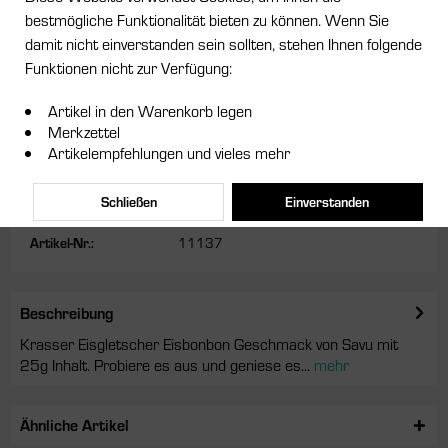
bestmögliche Funktionalität bieten zu können. Wenn Sie
4,00 € *
damit nicht einverstanden sein sollten, stehen Ihnen folgende
Funktionen nicht zur Verfügung:
inkl. MwSt.
zzgl. Versandkosten
Sofort versandfertig, Lieferzeit ca. 1-3 Werktage
Artikel in den Warenkorb legen
Merkzettel
In den
Warenkorb
Artikelempfehlungen und vieles mehr
Merken
Schließen
Einverstanden
Artikel-Nr.:
11137
Beschreibung
Krasser Eisgletscher Eisbonbon Geschmack von Savu mit
25g Inhalt. Probiere es aus und geniese es...
mehr
Ähnliche Artikel