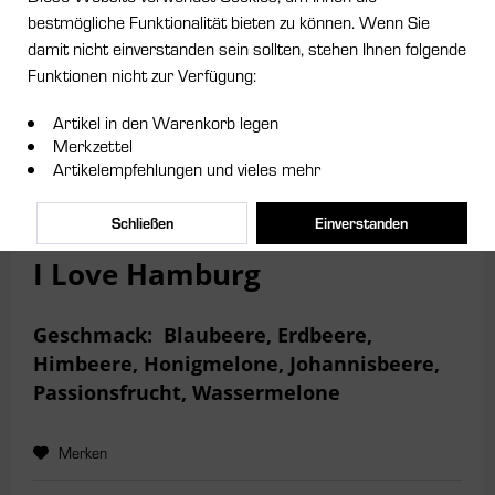
bestmögliche Funktionalität bieten zu können. Wenn Sie
damit nicht einverstanden sein sollten, stehen Ihnen folgende
Dieser Artikel steht derzeit nicht zur Verfügung!
Funktionen nicht zur Verfügung:
4,00 € *
Artikel in den Warenkorb legen
Merkzettel
Inhalt:
25 Gramm
Artikelempfehlungen und vieles mehr
inkl. MwSt.
zzgl. Versandkosten
Lieferzeit ca. 5 Tage
Schließen
Einverstanden
I Love Hamburg
Geschmack:
Blaubeere, Erdbeere,
Himbeere, Honigmelone, Johannisbeere,
Passionsfrucht, Wassermelone
Merken