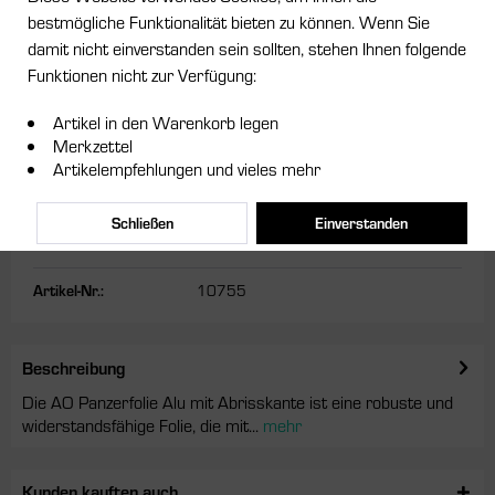
bestmögliche Funktionalität bieten zu können. Wenn Sie
damit nicht einverstanden sein sollten, stehen Ihnen folgende
6,95 € *
Funktionen nicht zur Verfügung:
inkl. MwSt.
zzgl. Versandkosten
Artikel in den Warenkorb legen
Sofort versandfertig, Lieferzeit ca. 1-3 Werktage
Merkzettel
Artikelempfehlungen und vieles mehr
In den
Warenkorb
Schließen
Einverstanden
Merken
Artikel-Nr.:
10755
Beschreibung
Die AO Panzerfolie Alu mit Abrisskante ist eine robuste und
widerstandsfähige Folie, die mit...
mehr
Kunden kauften auch