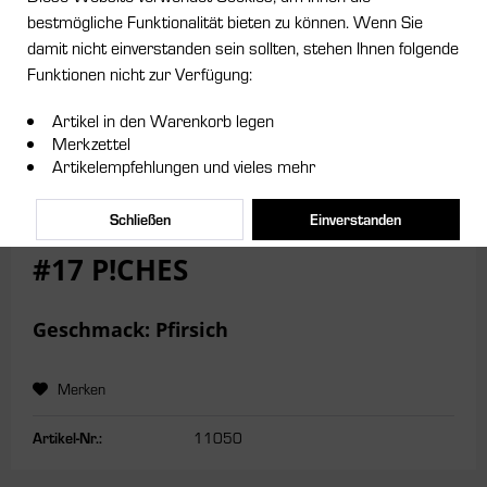
bestmögliche Funktionalität bieten zu können. Wenn Sie
damit nicht einverstanden sein sollten, stehen Ihnen folgende
Dieser Artikel steht derzeit nicht zur Verfügung!
Funktionen nicht zur Verfügung:
4,00 € *
Artikel in den Warenkorb legen
Merkzettel
Inhalt:
25 Gramm
Artikelempfehlungen und vieles mehr
inkl. MwSt.
zzgl. Versandkosten
Lieferzeit ca. 5 Tage
Schließen
Einverstanden
#17 P!CHES
Geschmack: Pfirsich
Merken
Artikel-Nr.:
11050