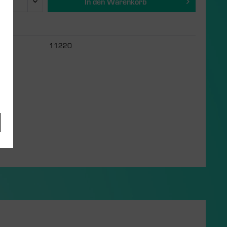
In den
Warenkorb
11220