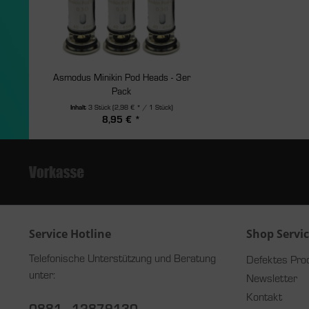
Asmodus Minikin Pod Heads - 3er
Pack
Inhalt
3 Stück
(2,98 € * / 1 Stück)
8,95 € *
Service Hotline
Shop Servi
Telefonische Unterstützung und Beratung
Defektes Pro
unter:
Newsletter
Kontakt
0881 - 12879130