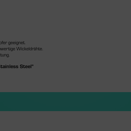
fer geeignet.
hwertige Wickeldrähte.
itung.
ainless Steel"