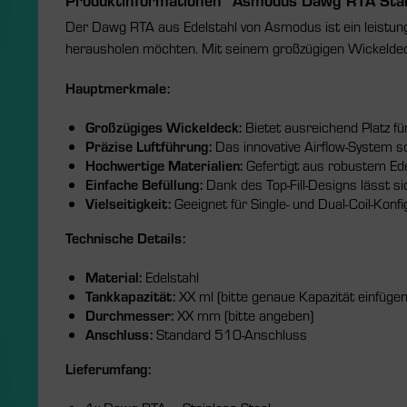
Der Dawg RTA aus Edelstahl von Asmodus ist ein leistun
herausholen möchten. Mit seinem großzügigen Wickeldeck u
Hauptmerkmale:
Großzügiges Wickeldeck:
Bietet ausreichend Platz fü
Präzise Luftführung:
Das innovative Airflow-System s
Hochwertige Materialien:
Gefertigt aus robustem Ede
Einfache Befüllung:
Dank des Top-Fill-Designs lässt si
Vielseitigkeit:
Geeignet für Single- und Dual-Coil-Konfi
Technische Details:
Material:
Edelstahl
Tankkapazität:
XX ml (bitte genaue Kapazität einfügen
Durchmesser:
XX mm (bitte angeben)
Anschluss:
Standard 510-Anschluss
Lieferumfang: