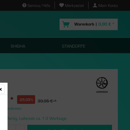
Service/Hilfe
Merkzettel
Mein Konto
Warenkorb |
0,00 € *
SHISHA
STANDORTE
 € *
-25.03%
39,95 € *
. Versandkosten
sandfertig, Lieferzeit ca. 1-3 Werktage
s