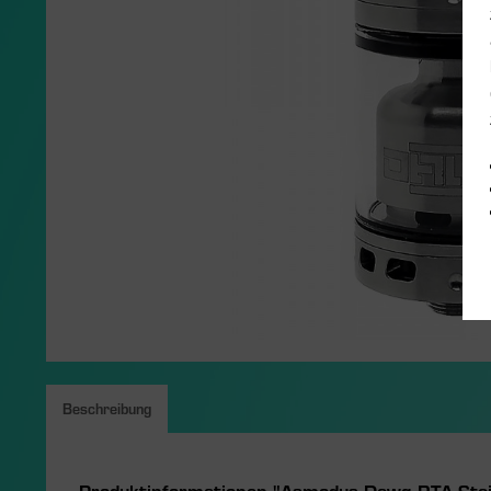
Beschreibung
Produktinformationen "Asmodus Dawg RTA Stain