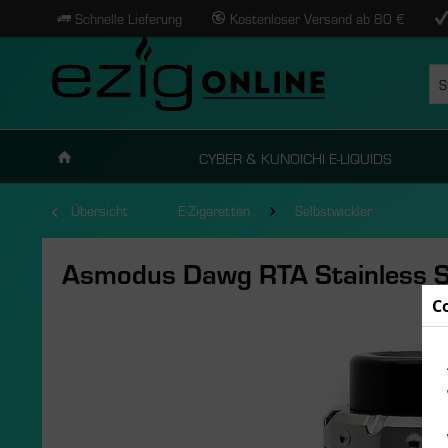
Schnelle Lieferung
Kostenloser Versand ab 80 €
CYBER & KUNOICHI E-LIQUIDS
Übersicht
E-Zigaretten
Selbstwickler
Asmodus Dawg RTA Stainless S
C