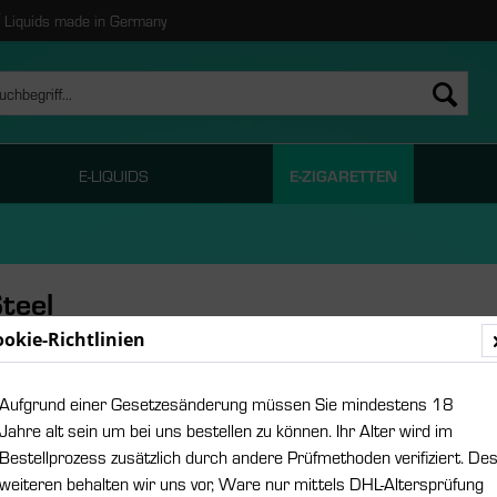
Liquids made in Germany
E-LIQUIDS
E-ZIGARETTEN
teel
ookie-Richtlinien
29,95
Aufgrund einer Gesetzesänderung müssen Sie mindestens 18
inkl. MwSt.
zzgl
Jahre alt sein um bei uns bestellen zu können. Ihr Alter wird im
Sofort ver
Bestellprozess zusätzlich durch andere Prüfmethoden verifiziert. De
weiteren behalten wir uns vor, Ware nur mittels DHL-Altersprüfung