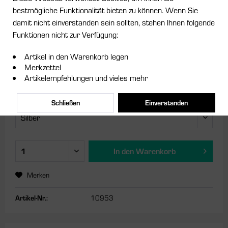
bestmögliche Funktionalität bieten zu können. Wenn Sie
damit nicht einverstanden sein sollten, stehen Ihnen folgende
28,95 € *
Funktionen nicht zur Verfügung:
Inhalt:
1 Stück
Artikel in den Warenkorb legen
inkl. MwSt.
zzgl. Versandkosten
Merkzettel
Artikelempfehlungen und vieles mehr
Sofort versandfertig, Lieferzeit ca. 1-3 Werktage
Farbe:
Schließen
Einverstanden
In den
Warenkorb
Merken
Artikel-Nr.:
10953