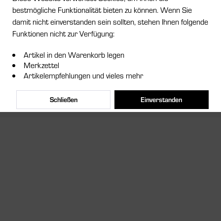
bestmögliche Funktionalität bieten zu können. Wenn Sie
Shop Service
damit nicht einverstanden sein sollten, stehen Ihnen folgende
Funktionen nicht zur Verfügung:
Informationen
Artikel in den Warenkorb legen
Newsletter
Merkzettel
Artikelempfehlungen und vieles mehr
* Alle Preise inkl. gesetzl. Mehrwertsteuer zzgl.
Versandkosten
und ggf.
Nachnahmegebühren, wenn nicht anders beschrieben
Schließen
Einverstanden