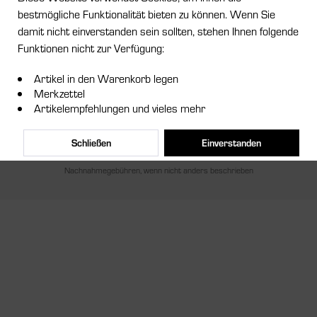
bestmögliche Funktionalität bieten zu können. Wenn Sie
Service Hotline
damit nicht einverstanden sein sollten, stehen Ihnen folgende
Funktionen nicht zur Verfügung:
Shop Service
Artikel in den Warenkorb legen
Informationen
Merkzettel
Artikelempfehlungen und vieles mehr
Newsletter
Schließen
Einverstanden
* Alle Preise inkl. gesetzl. Mehrwertsteuer zzgl.
Versandkosten
und ggf.
Nachnahmegebühren, wenn nicht anders beschrieben