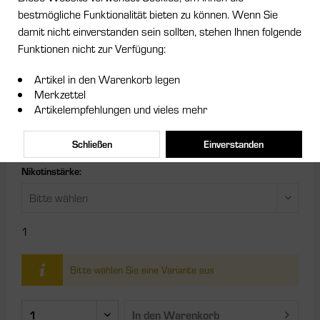
bestmögliche Funktionalität bieten zu können. Wenn Sie
damit nicht einverstanden sein sollten, stehen Ihnen folgende
ab 8,95 € *
Funktionen nicht zur Verfügung:
Inhalt:
0.01 Liter (895,00 € * / 1 Liter)
Artikel in den Warenkorb legen
inkl. MwSt.
zzgl. Versandkosten
Merkzettel
Artikelempfehlungen und vieles mehr
Größe:
Schließen
Einverstanden
Nikotinstärke:
1
Bitte wählen Sie eine Variante aus
In den
Warenkorb