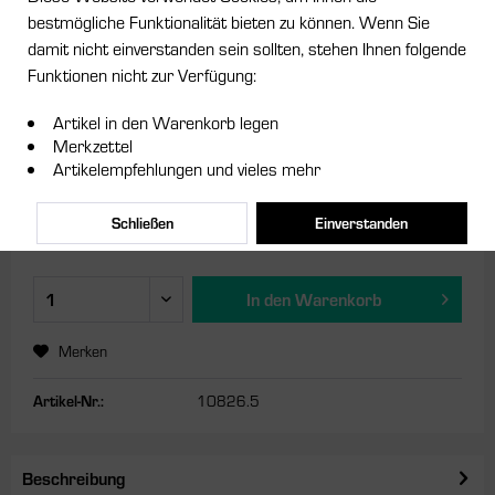
bestmögliche Funktionalität bieten zu können. Wenn Sie
damit nicht einverstanden sein sollten, stehen Ihnen folgende
54,95 € *
Funktionen nicht zur Verfügung:
inkl. MwSt.
zzgl. Versandkosten
Artikel in den Warenkorb legen
Sofort versandfertig, Lieferzeit ca. 1-3 Werktage
Merkzettel
Artikelempfehlungen und vieles mehr
Farbe:
Schließen
Einverstanden
In den
Warenkorb
Merken
Artikel-Nr.:
10826.5
Beschreibung