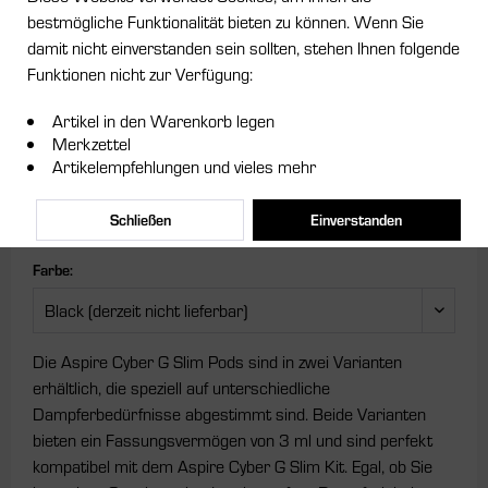
bestmögliche Funktionalität bieten zu können. Wenn Sie
damit nicht einverstanden sein sollten, stehen Ihnen folgende
Funktionen nicht zur Verfügung:
Dieser Artikel steht derzeit nicht zur Verfügung!
12,95 € *
Artikel in den Warenkorb legen
Merkzettel
Artikelempfehlungen und vieles mehr
Inhalt:
1 Stück
inkl. MwSt.
zzgl. Versandkosten
Schließen
Einverstanden
Lieferzeit 1-3 Werktage
Farbe:
Die Aspire Cyber G Slim Pods sind in zwei Varianten
erhältlich, die speziell auf unterschiedliche
Dampferbedürfnisse abgestimmt sind. Beide Varianten
bieten ein Fassungsvermögen von 3 ml und sind perfekt
kompatibel mit dem Aspire Cyber G Slim Kit. Egal, ob Sie