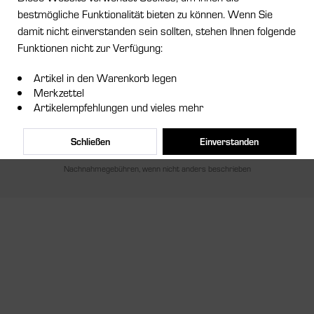
bestmögliche Funktionalität bieten zu können. Wenn Sie
Service Hotline
damit nicht einverstanden sein sollten, stehen Ihnen folgende
Funktionen nicht zur Verfügung:
Shop Service
Artikel in den Warenkorb legen
Informationen
Merkzettel
Artikelempfehlungen und vieles mehr
Newsletter
Schließen
Einverstanden
* Alle Preise inkl. gesetzl. Mehrwertsteuer zzgl.
Versandkosten
und ggf.
Nachnahmegebühren, wenn nicht anders beschrieben