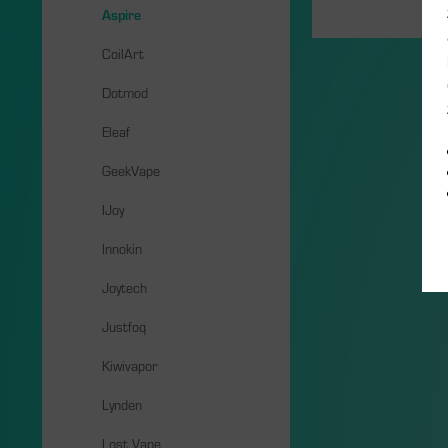
Aspire
CoilArt
Dotmod
Eleaf
GeekVape
IJoy
Innokin
Joytech
Justfoq
Kiwivapor
Lynden
Lost Vape