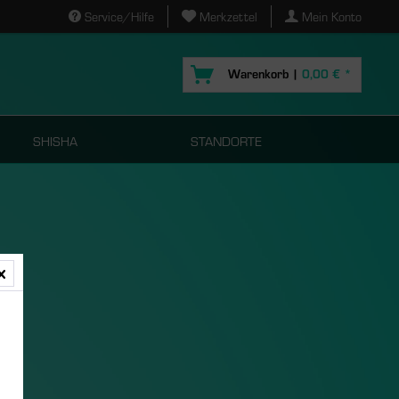
Service/Hilfe
Merkzettel
Mein Konto
Warenkorb |
0,00 € *
SHISHA
STANDORTE
s