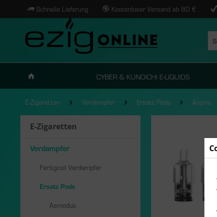
Schnelle Lieferung
Kostenloser Versand ab 80 €
CYBER & KUNOICHI E-LIQUIDS
E-Zigaretten
Verdampfer
Ersatz Pods
Aspire
E-Zigaretten
C
Verdampfer
Fertigcoil Verdampfer
Ersatz Pods
Asmodus