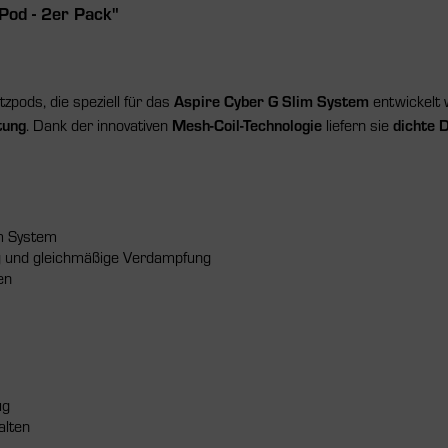
Pod - 2er Pack"
zpods, die speziell für das
Aspire Cyber G Slim System
entwickelt 
tung
. Dank der innovativen
Mesh-Coil-Technologie
liefern sie
dichte 
im System
 und gleichmäßige Verdampfung
en
ug
alten