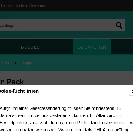
Liquids made in Germany
E-LIQUIDS
E-ZIGARETTEN
 Pods
Aspire
er Pack
ookie-Richtlinien
Diese
Aufgrund einer Gesetzesänderung müssen Sie mindestens 18
5,99 
Jahre alt sein um bei uns bestellen zu können. Ihr Alter wird im
Bestellprozess zusätzlich durch andere Prüfmethoden verifiziert. De
Inhalt:
2 Stück 
weiteren behalten wir uns vor, Ware nur mittels DHL-Altersprüfung