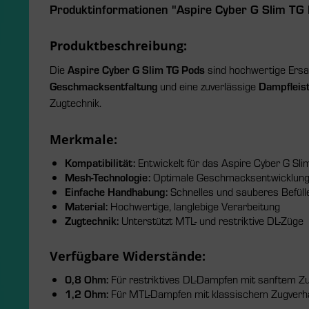
Produktinformationen "Aspire Cyber G Slim TG 
Produktbeschreibung:
Die
Aspire Cyber G Slim TG Pods
sind hochwertige Ersat
Geschmacksentfaltung
und eine zuverlässige
Dampfleis
Zugtechnik.
Merkmale:
Kompatibilität:
Entwickelt für das Aspire Cyber G Sl
Mesh-Technologie:
Optimale Geschmacksentwicklung
Einfache Handhabung:
Schnelles und sauberes Befüll
Material:
Hochwertige, langlebige Verarbeitung
Zugtechnik:
Unterstützt MTL- und restriktive DL-Züge
Verfügbare Widerstände:
0,8 Ohm:
Für restriktives DL-Dampfen mit sanftem Z
1,2 Ohm:
Für MTL-Dampfen mit klassischem Zugverh