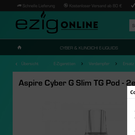
Schnelle Lieferung
Kostenloser Versand ab 80 €
CYBER & KUNOICHI E-LIQUIDS
Übersicht
E-Zigaretten
Verdampfer
Ersatz
Aspire Cyber G Slim TG Pod - 2
C