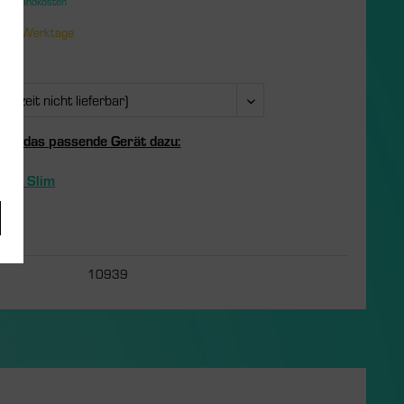
. Versandkosten
 1-3 Werktage
 Sie das passende Gerät dazu:
er G Slim
10939