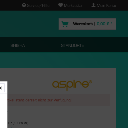
Service/Hilfe
Merkzettel
Mein Konto
Warenkorb |
0,00 € *
SHISHA
STANDORTE
r Artikel steht derzeit nicht zur Verfügung!
€ *
s
(3,00 € * / 1 Stück)