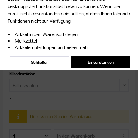
bestmögliche Funktionalität bieten zu können. Wenn Sie
damit nicht einverstanden sein sollten, stehen Ihnen folgende
ab 8,95 € *
Funktionen nicht zur Verfügung:
Inhalt:
0.01 Liter (895,00 € * / 1 Liter)
Artikel in den Warenkorb legen
inkl. MwSt.
zzgl. Versandkosten
Merkzettel
Artikelempfehlungen und vieles mehr
Größe:
Schließen
Einverstanden
Nikotinstärke:
1
Bitte wählen Sie eine Variante aus
In den
Warenkorb