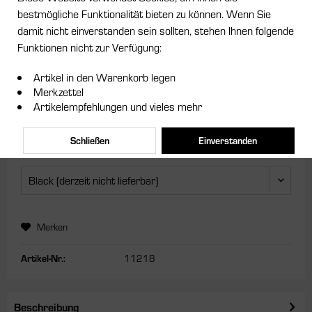
bestmögliche Funktionalität bieten zu können. Wenn Sie
damit nicht einverstanden sein sollten, stehen Ihnen folgende
Funktionen nicht zur Verfügung:
Dieser Artikel steht derzeit nicht zur Verfügung!
49,95 € *
Artikel in den Warenkorb legen
Merkzettel
inkl. MwSt.
zzgl. Versandkosten
Artikelempfehlungen und vieles mehr
Lieferzeit ca. 5 Tage
Schließen
Einverstanden
Farbe:
Merken
Artikel-Nr.:
11218
Beschreibung