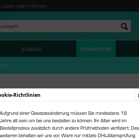
Liquids made in Germany
E-LIQUIDS
E-ZIGARETTEN
 Pods
ookie-Richtlinien
Diese
Aufgrund einer Gesetzesänderung müssen Sie mindestens 18
11,95
Jahre alt sein um bei uns bestellen zu können. Ihr Alter wird im
Bestellprozess zusätzlich durch andere Prüfmethoden verifiziert. De
Inhalt:
3 Stück 
weiteren behalten wir uns vor, Ware nur mittels DHL-Altersprüfung