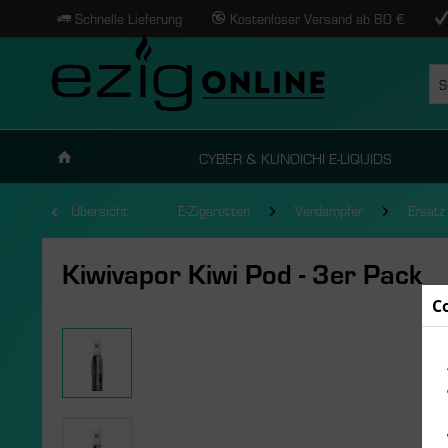
Schnelle Lieferung
Kostenloser Versand ab 80 €
CYBER & KUNOICHI E-LIQUIDS
Übersicht
E-Zigaretten
Verdampfer
Ersatz
Kiwivapor Kiwi Pod - 3er Pack
C