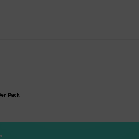
3er Pack"
n