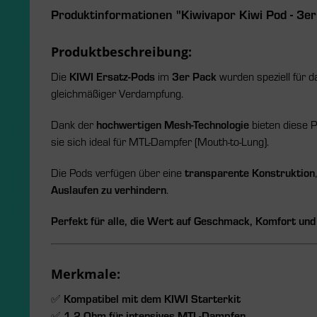
Produktinformationen "Kiwivapor Kiwi Pod - 3er
Produktbeschreibung:
Die
KIWI Ersatz-Pods
im
3er Pack
wurden speziell für 
gleichmäßiger Verdampfung.
Dank der
hochwertigen Mesh-Technologie
bieten diese 
sie sich ideal für MTL-Dampfer (Mouth-to-Lung).
Die Pods verfügen über eine
transparente Konstruktion
Auslaufen zu verhindern
.
Perfekt für alle, die Wert auf Geschmack, Komfort und
Merkmale:
✅
Kompatibel mit dem KIWI Starterkit
✅
1,2 Ohm für intensives MTL-Dampfen