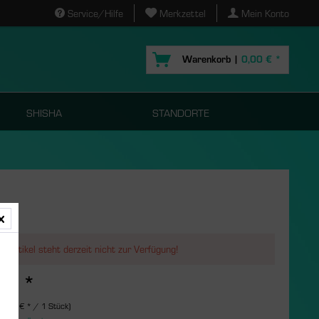
Service/Hilfe
Merkzettel
Mein Konto
Warenkorb |
0,00 € *
SHISHA
STANDORTE
r Artikel steht derzeit nicht zur Verfügung!
 € *
s
(3,98 € * / 1 Stück)