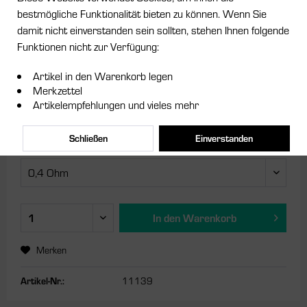
bestmögliche Funktionalität bieten zu können. Wenn Sie
damit nicht einverstanden sein sollten, stehen Ihnen folgende
Funktionen nicht zur Verfügung:
8,95 € *
Artikel in den Warenkorb legen
Inhalt:
2 Stück (4,48 € * / 1 Stück)
Merkzettel
inkl. MwSt.
zzgl. Versandkosten
Artikelempfehlungen und vieles mehr
Sofort versandfertig, Lieferzeit ca. 1-3 Werktage
Schließen
Einverstanden
Ausführung:
In den
Warenkorb
Merken
Artikel-Nr.:
11139