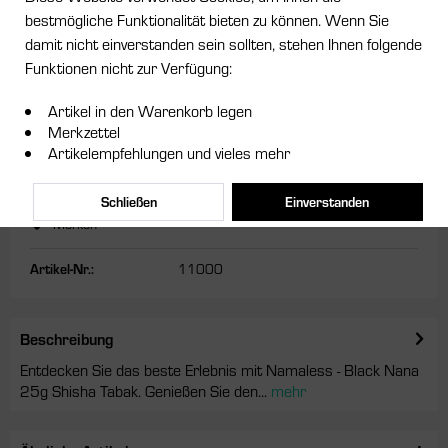
bestmögliche Funktionalität bieten zu können. Wenn Sie
4,00 € *
damit nicht einverstanden sein sollten, stehen Ihnen folgende
Funktionen nicht zur Verfügung:
Inhalt:
25 Gramm
inkl. MwSt.
zzgl. Versandkosten
Artikel in den Warenkorb legen
Merkzettel
Sofort versandfertig, Lieferzeit ca. 1-3 Werktage
Artikelempfehlungen und vieles mehr
In den
Warenkorb
Schließen
Einverstanden
Merken
Artikel-Nr.:
11000
Beschreibung
Entdecken Sie das beste Erlebnis mit Namaless - Black Nana
25g Shisha Tabak. Genießen Sie den...
mehr